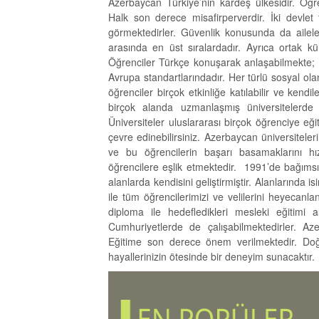
Azerbaycan Türkiye’nin kardeş ülkesidir. Öğre
Halk son derece misafirperverdir. İki devlet
görmektedirler. Güvenlik konusunda da ailele
arasında en üst sıralardadır. Ayrıca ortak
Öğrenciler Türkçe konuşarak anlaşabilmekte; d
Avrupa standartlarındadır. Her türlü sosyal o
öğrenciler birçok etkinliğe katılabilir ve kendil
birçok alanda uzmanlaşmış üniversitelerde 
Üniversiteler uluslararası birçok öğrenciye eğ
çevre edinebilirsiniz. Azerbaycan üniversitele
ve bu öğrencilerin başarı basamaklarını hı
öğrencilere eşlik etmektedir. 1991’de bağıms
alanlarda kendisini geliştirmiştir. Alanlarında 
ile tüm öğrencilerimizi ve velilerini heyecanl
diploma ile hedefledikleri mesleki eğitimi
Cumhuriyetlerde de çalışabilmektedirler. Az
Eğitime son derece önem verilmektedir. Doğa
hayallerinizin ötesinde bir deneyim sunacaktır.