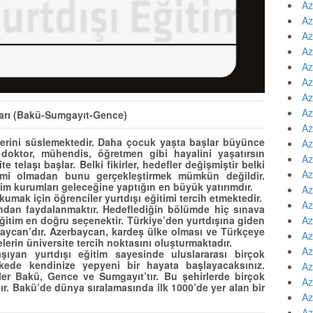
Az
Az
Az
Az
Az
Az
Az
Az
tları (Bakü-Sumgayıt-Gence)
Az
llerini süslemektedir. Daha çocuk yaşta başlar büyünce
Az
doktor, mühendis, öğretmen gibi hayalini yaşatırsın
Az
 telaşı başlar. Belki fikirler, hedefler değişmiştir belki
Az
timi olmadan bunu gerçekleştirmek mümkün değildir.
im kurumları geleceğine yaptığın en büyük yatırımdır.
Az
kumak için öğrenciler yurtdışı eğitimi tercih etmektedir.
Az
ndan faydalanmaktır. Hedeflediğin bölümde hiç sınava
Az
eğitim en doğru seçenektir. Türkiye’den yurtdışına giden
rbaycan’dır. Azerbaycan, kardeş ülke olması ve Türkçeye
Az
elerin üniversite tercih noktasını oluşturmaktadır.
Az
aşıyan yurtdışı eğitim sayesinde uluslararası birçok
kede kendinize yepyeni bir hayata başlayacaksınız.
Az
ler Bakü, Gence ve Sumgayıt’tır. Bu şehirlerde birçok
Az
dır. Bakü’de dünya sıralamasında ilk 1000’de yer alan bir
Az
Az