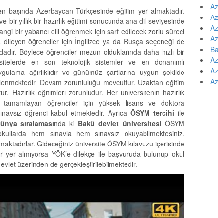
Az
 en başında Azerbaycan Türkçesinde eğitim yer almaktadır.
Az
 bir yıllık bir hazırlık eğitimi sonucunda ana dil seviyesinde
Az
ngi bir yabancı dili öğrenmek için sarf edilecek zorlu süreci
Az
a dileyen öğrenciler için İngilizce ya da Rusça seçeneği de
Ba
ndadır. Böylece öğrenciler mezun olduklarında daha hızlı bir
Az
ersitelerde en son teknolojik sistemler ve en donanımlı
Az
uygulama ağırlıklıdır ve günümüz şartlarına uygun şekilde
Az
şlenmektedir. Devam zorunluluğu mevcuttur. Uzaktan eğitim
 Hazırlık eğitimleri zorunludur. Her üniversitenin hazırlık
i tamamlayan öğrenciler için yüksek lisans ve doktora
sınavsız öğrenci kabul etmektedir. Ayrıca
ÖSYM tercihi
ile
ünya sıralaması
nda ki
Bakü devlet üniversitesi
ÖSYM
kullarda hem sınavla hem sınavsız okuyabilmektesiniz.
maktadırlar. Gideceğiniz üniversite ÖSYM kılavuzu içerisinde
er yer almıyorsa YÖK’e dilekçe ile başvuruda bulunup okul
-devlet üzerinden de gerçekleştirilebilmektedir.