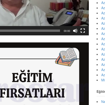
Az
Az
Az
Az
Az
Az
00:00
Az
Az
Az
Az
Az
Az
Az
Az
Az
Mi
Eğiti
Na