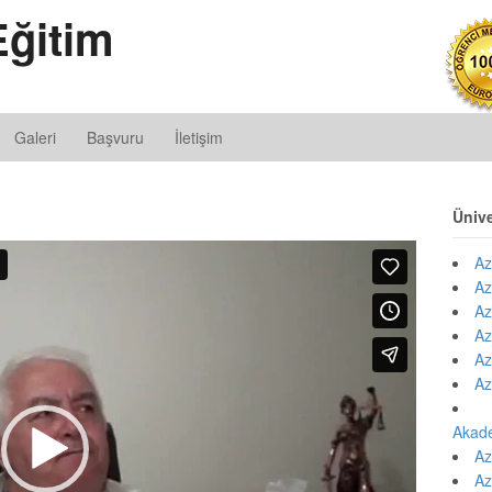
ğitim
Galeri
Başvuru
İletişim
Ünive
Az
Az
Az
Az
Az
Az
Akad
Az
Az