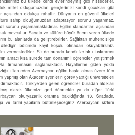
ncilerimiz bu ülkede kendi evlerindeymiş gibi hissederler.
 tek millet olduğumuzdan gençlerimizi kendi çocukları gibi
r açısından oldukça rahattır. Dünyanın en güvenli ülkeleri
 kültüre sahip olduğumuzdan adaptasyon sorunu yaşanmaz.
il sorunu yaşamamaktadırlar. Eğitim standartları açısından
lanak mevcuttur. Sanata ve kültüre büyük önem veren ülkede
erini bu alanlarda da geliştirebilirler. Sağlıktan mühendisliğe
dilediğin bölümde kayıt koşulu olmadan okuyabilirsiniz.
itim vermektedirler. Siz de burada kendinize bir uluslararası
rinin amacı kısa sürede tam donanımlı öğrenciler yetiştirmek
zla tırmanmasını sağlamaktadır. Hayallerine giden yolda
ızlığını ilan eden Azerbaycan eğitim başta olmak üzere tüm
isim yapmış olan Akademisyenlerin görev yaptığı üniversiteleri
andırmaktadır. Türkiye’den gelen öğrenciler buradan aldıkları
 almış olarak ülkemize geri dönmekte ya da diğer Türki
erbaycan okuryazarlık oranına bakıldığında 13. Sıradadır.
 ve tarihi yapılarla bütünleşeceğiniz Azerbaycan sizlere