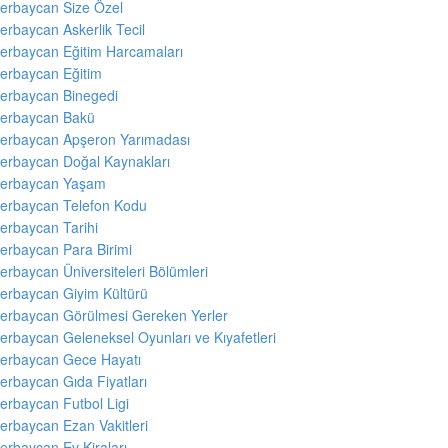
erbaycan Size Özel
erbaycan Askerlik Tecil
erbaycan Eğitim Harcamaları
erbaycan Eğitim
erbaycan Binegedi
erbaycan Bakü
erbaycan Apşeron Yarımadası
erbaycan Doğal Kaynakları
erbaycan Yaşam
erbaycan Telefon Kodu
erbaycan Tarihi
erbaycan Para Birimi
erbaycan Üniversiteleri Bölümleri
erbaycan Giyim Kültürü
erbaycan Görülmesi Gereken Yerler
erbaycan Geleneksel Oyunları ve Kıyafetleri
erbaycan Gece Hayatı
erbaycan Gıda Fiyatları
erbaycan Futbol Ligi
erbaycan Ezan Vakitleri
erbaycan Ev Kiraları