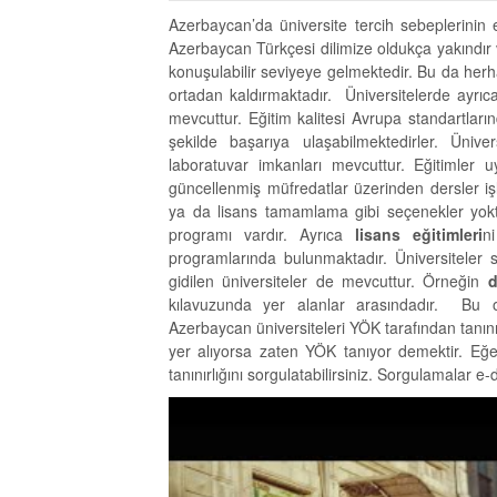
Azerbaycan’da üniversite tercih sebeplerinin
Azerbaycan Türkçesi dilimize oldukça yakındır ve
konuşulabilir seviyeye gelmektedir. Bu da herha
ortadan kaldırmaktadır. Üniversitelerde ayrıc
mevcuttur. Eğitim kalitesi Avrupa standartları
şekilde başarıya ulaşabilmektedirler. Üniv
laboratuvar imkanları mevcuttur. Eğitimler 
güncellenmiş müfredatlar üzerinden dersler i
ya da lisans tamamlama gibi seçenekler yoktur.
programı vardır. Ayrıca
lisans eğitimleri
n
programlarında bulunmaktadır. Üniversiteler 
gidilen üniversiteler de mevcuttur. Örneğin
d
kılavuzunda yer alanlar arasındadır. Bu o
Azerbaycan üniversiteleri YÖK tarafından tanın
yer alıyorsa zaten YÖK tanıyor demektir. Eğ
tanınırlığını sorgulatabilirsiniz. Sorgulamalar e