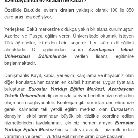
Azerbaycanda ev kiraları ne kadar?
Özellikle Bakü’de, evlerin
kiraları
yaklaşık olarak 100 ile 350
euro arasında değişiyor.
Yerleşkesi Bakü merkezine oldukça yakın bir alana kurulmuştur.
Azerice ve Rusça eğitim veren Üniversitede okumak isteyen
Türk öğrenciler, iki dilden birini seçerek 1 yıl süren dil eğitimi
almaktadır. Dil eğitiminden sonra
Azerbaycan Teknik
Üniversitesi Bölümleri
nde verilen lisans eğitimine
başlanmaktadır.
Danışmanlık Kayıt, kabul, yerleşim, karşılama ve ihtiyacınız olan
diğer konularda her zaman en kaliteli hizmetleri uygun fiyatlarla
buluşturan
Eurostar Yurtdışı Eğitim Merkezi
,
Azerbaycan
Teknik Üniversitesi
diplomanızla kariyer hedeflerinize doğrudan
ulaşmanızı sağlayacaktır. Kontenjan gibi sorunları dert etmenize
gerek kalmadan tek yetkili eğitim merkezi olan
Eurostar
’ın
deneyimli ekibi tarafından büyük bir titizlikle koordine edilen
hizmetlerinden faydalanmak için bizi hemen arayın.
Eurostar
Yurtdışı Eğitim Merkezi
‘nin kaliteli ve avantajlı hizmetlerinden
yararlanın ve prestijli yurtdışı eğitiminize biran önce başlayın.