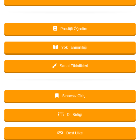
Hazırlık Dersleri
Prestijli Öğretim
Yök Tanınırlılığı
Sanat Etkinlikleri
Sınavsız Giriş
Dil Birliği
Dost Ülke