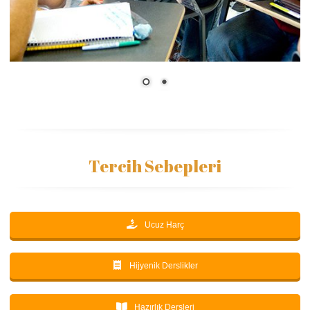
Tercih Sebepleri
Ucuz Harç
Hijyenik Derslikler