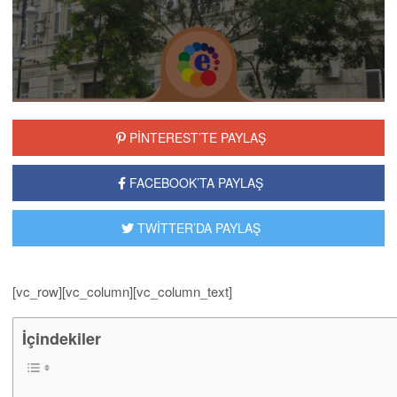
ziyaret edebilirsiniz
PİNTEREST’TE PAYLAŞ
FACEBOOK’TA PAYLAŞ
TWİTTER’DA PAYLAŞ
[vc_row][vc_column][vc_column_text]
İçindekiler