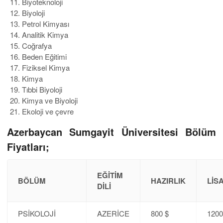
Biyoteknoloji
Biyoloji
Petrol Kimyası
Analitik Kimya
Coğrafya
Beden Eğitimi
Fiziksel Kimya
Kimya
Tıbbi Biyoloji
Kimya ve Biyoloji
Ekoloji ve çevre
Azerbaycan Sumgayit Üniversitesi Bölüm
Fiyatları;
EĞİTİM
BÖLÜM
HAZIRLIK
LİS
DİLİ
PSİKOLOJİ
AZERİCE
800 $
1200