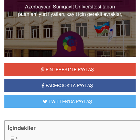
Azerbaycan Sumgayit Üniversitesi taban
puanları, yurt fiyatları, kayıt için gerekli evraklar,
burs imkanları bilgi için başvurun
PİNTEREST'TE PAYLAŞ
FACEBOOK'TA PAYLAŞ
TWİTTER'DA PAYLAŞ
İçindekiler