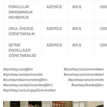
PSİKOLOJİK
AZERİCE
800 $
1200
DANIŞMANLIK
REHBERLİK
OKUL ÖNCESİ
AZERİCE
800 $
1200
ÖĞRETMENLİK
İŞİTME
AZERİCE
800 $
1200
ENGELLİLER
ÖĞRETMENLİĞİ
#azerbaycaneğitim #azerbaycanüniversiteleri
#azerbaycandaüniversite #azerbaycanüniversiteleri
#yurtdışındaüniversiteeğitimi #azerbaycanüniversite
#azerbaycandaüniversiteeğitimi #kardeşülkedeeğitim
#azerbaycansumgayitüniversitesi