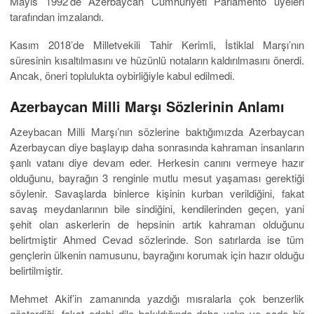
Mayıs 1992’de Azerbaycan Cumhuriyeti Parlamento üyeleri
tarafından imzalandı.
Kasım 2018’de Milletvekili Tahir Kerimli, İstiklal Marşı’nın
süresinin kısaltılmasını ve hüzünlü notaların kaldırılmasını önerdi.
Ancak, öneri toplulukta oybirliğiyle kabul edilmedi.
Azerbaycan Milli Marşı Sözlerinin Anlamı
Azeybacan Milli Marşı’nın sözlerine baktığımızda Azerbaycan
Azerbaycan diye başlayıp daha sonrasında kahraman insanların
şanlı vatanı diye devam eder. Herkesin canını vermeye hazır
olduğunu, bayrağın 3 renginle mutlu mesut yaşaması gerektiği
söylenir. Savaşlarda binlerce kişinin kurban verildiğini, fakat
savaş meydanlarının bile sindiğini, kendilerinden geçen, yani
şehit olan askerlerin de hepsinin artık kahraman olduğunu
belirtmiştir Ahmed Cevad sözlerinde. Son satırlarda ise tüm
gençlerin ülkenin namusunu, bayrağını korumak için hazır olduğu
belirtilmiştir.
Mehmet Akif’in zamanında yazdığı mısralarla çok benzerlik
gösterdiği, fakat edebi dile bakıldığında daha yalın ve sade bir