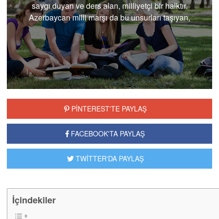
saygı duyan ve ders alan, milliyetçi bir halktır.
Azerbaycan milli marşı da bu unsurları taşıyan,
ülke..
PİNTEREST'TE PAYLAŞ
FACEBOOK'TA PAYLAŞ
TWİTTER'DA PAYLAŞ
İçindekiler