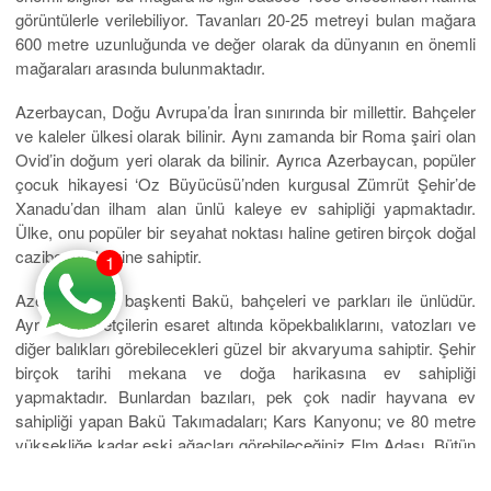
görüntülerle verilebiliyor. Tavanları 20-25 metreyi bulan mağara
600 metre uzunluğunda ve değer olarak da dünyanın en önemli
mağaraları arasında bulunmaktadır.
Azerbaycan, Doğu Avrupa’da İran sınırında bir millettir. Bahçeler
ve kaleler ülkesi olarak bilinir. Aynı zamanda bir Roma şairi olan
Ovid’in doğum yeri olarak da bilinir. Ayrıca Azerbaycan, popüler
çocuk hikayesi ‘Oz Büyücüsü’nden kurgusal Zümrüt Şehir’de
Xanadu’dan ilham alan ünlü kaleye ev sahipliği yapmaktadır.
Ülke, onu popüler bir seyahat noktası haline getiren birçok doğal
cazibe merkezine sahiptir.
1
Azerbaycan’ın başkenti Bakü, bahçeleri ve parkları ile ünlüdür.
Ayrıca ziyaretçilerin esaret altında köpekbalıklarını, vatozları ve
diğer balıkları görebilecekleri güzel bir akvaryuma sahiptir. Şehir
birçok tarihi mekana ve doğa harikasına ev sahipliği
yapmaktadır. Bunlardan bazıları, pek çok nadir hayvana ev
sahipliği yapan Bakü Takımadaları; Kars Kanyonu; ve 80 metre
yüksekliğe kadar eski ağaçları görebileceğiniz Elm Adası. Bütün
bunlar Baz Bahk’ı ziyaret etmek için harika bir yer haline