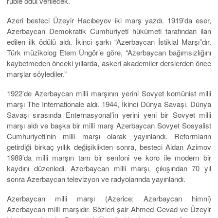
ruble ödül verilecek.
Azeri besteci Üzeyir Hacıbeyov iki marş yazdı. 1919’da eser,
Azerbaycan Demokratik Cumhuriyeti hükümeti tarafından ilan
edilen ilk ödülü aldı. İkinci şarkı “Azerbaycan İstiklal Marşı”dır.
Türk müzikolog Etem Üngör’e göre, “Azerbaycan bağımsızlığını
kaybetmeden önceki yıllarda, askeri akademiler derslerden önce
marşlar söylediler.”
1922’de Azerbaycan milli marşının yerini Sovyet komünist milli
marşı The Internationale aldı. 1944, İkinci Dünya Savaşı. Dünya
Savaşı sırasında Enternasyonal’in yerini yeni bir Sovyet milli
marşı aldı ve başka bir milli marş Azerbaycan Sovyet Sosyalist
Cumhuriyeti’nin milli marşı olarak yayınlandı. Reformların
getirdiği birkaç yıllık değişiklikten sonra, besteci Aidan Azimov
1989’da milli marşın tam bir senfoni ve koro ile modern bir
kaydını düzenledi. Azerbaycan milli marşı, çıkışından 70 yıl
sonra Azerbaycan televizyon ve radyolarında yayınlandı.
Azerbaycan milli marşı (Azerice: Azərbaycan himni)
Azerbaycan milli marşıdır. Sözleri şair Ahmed Cevad ve Üzeyir