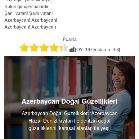
Bütün gençler hazırdır!
Şanlı vatan! Şanlı vatan!
Azerbaycan! Azerbaycan!
Azerbaycan! Azerbaycan
Puanla
[OY:
16
Ortalama:
4.3
]
Azerbaycan Doğal Güzellikleri
Azerbaycan Doğal Güzellikleri :Azerbaycan
Hazar Denizi kıyıları ile denizin doğal
güzelliklerini, karasal alanları ile yeşil
doğanın…