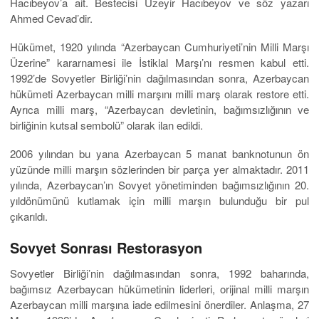
Hacıbeyov’a ait. Bestecisi Üzeyir Hacıbeyov ve söz yazarı
Ahmed Cevad’dir.
Hükümet, 1920 yılında “Azerbaycan Cumhuriyeti’nin Milli Marşı
Üzerine” kararnamesi ile İstiklal Marşı’nı resmen kabul etti.
1992’de Sovyetler Birliği’nin dağılmasından sonra, Azerbaycan
hükümeti Azerbaycan milli marşını milli marş olarak restore etti.
Ayrıca milli marş, “Azerbaycan devletinin, bağımsızlığının ve
birliğinin kutsal sembolü” olarak ilan edildi.
2006 yılından bu yana Azerbaycan 5 manat banknotunun ön
yüzünde milli marşın sözlerinden bir parça yer almaktadır. 2011
yılında, Azerbaycan’ın Sovyet yönetiminden bağımsızlığının 20.
yıldönümünü kutlamak için milli marşın bulunduğu bir pul
çıkarıldı.
Sovyet Sonrası Restorasyon
Sovyetler Birliği’nin dağılmasından sonra, 1992 baharında,
bağımsız Azerbaycan hükümetinin liderleri, orijinal milli marşın
Azerbaycan milli marşına iade edilmesini önerdiler. Anlaşma, 27