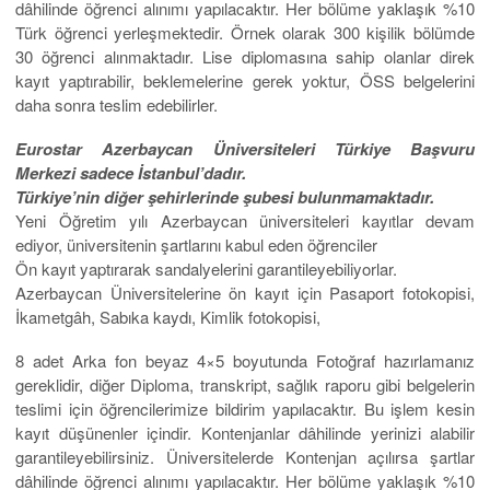
dâhilinde öğrenci alınımı yapılacaktır. Her bölüme yaklaşık %10
Türk öğrenci yerleşmektedir. Örnek olarak 300 kişilik bölümde
30 öğrenci alınmaktadır. Lise diplomasına sahip olanlar direk
kayıt yaptırabilir, beklemelerine gerek yoktur, ÖSS belgelerini
daha sonra teslim edebilirler.
Eurostar Azerbaycan Üniversiteleri Türkiye Başvuru
Merkezi sadece İstanbul’dadır.
Türkiye’nin diğer şehirlerinde şubesi bulunmamaktadır.
Yeni Öğretim yılı Azerbaycan üniversiteleri kayıtlar devam
ediyor, üniversitenin şartlarını kabul eden öğrenciler
Ön kayıt yaptırarak sandalyelerini garantileyebiliyorlar.
Azerbaycan Üniversitelerine ön kayıt için Pasaport fotokopisi,
İkametgâh, Sabıka kaydı, Kimlik fotokopisi,
8 adet Arka fon beyaz 4×5 boyutunda Fotoğraf hazırlamanız
gereklidir, diğer Diploma, transkript, sağlık raporu gibi belgelerin
teslimi için öğrencilerimize bildirim yapılacaktır. Bu işlem kesin
kayıt düşünenler içindir. Kontenjanlar dâhilinde yerinizi alabilir
garantileyebilirsiniz. Üniversitelerde Kontenjan açılırsa şartlar
dâhilinde öğrenci alınımı yapılacaktır. Her bölüme yaklaşık %10