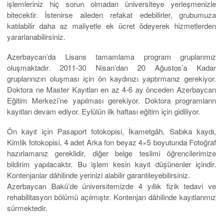
işlemleriniz hiç sorun olmadan üniversiteye yerleşmenizle
bitecektir. İstenirse aileden refakat edebilirler, grubumuza
katılabilir daha az maliyetle ek ücret ödeyerek hizmetlerden
yararlanabilirsiniz.
Azerbaycan’da Lisans tamamlama program gruplarımız
oluşmaktadır. 2011-30 Nisan’dan 20 Ağustos’a Kadar
gruplarınızın oluşması için ön kaydınızı yaptırmanız gerekiyor.
Doktora ne Master Kayıtları en az 4-6 ay önceden Azerbaycan
Eğitim Merkezi’ne yapılması gerekiyor. Doktora programların
kayıtları devam ediyor. Eylülün ilk haftası eğitim için gidiliyor.
Ön kayıt için Pasaport fotokopisi, İkametgâh, Sabıka kaydı,
Kimlik fotokopisi, 4 adet Arka fon beyaz 4×5 boyutunda Fotoğraf
hazırlamanız gereklidir, diğer belge teslimi öğrencilerimize
bildirim yapılacaktır. Bu işlem kesin kayıt düşünenler içindir.
Kontenjanlar dâhilinde yerinizi alabilir garantileyebilirsiniz.
Azerbaycan Bakü’de üniversitemizde 4 yıllık fizik tedavi ve
rehabilitasyon bölümü açılmıştır. Kontenjan dâhilinde kayıtlarımız
sürmektedir.