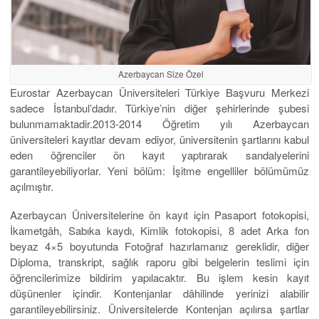
Azerbaycan Size Özel
Eurostar Azerbaycan Üniversiteleri Türkiye Başvuru Merkezi
sadece İstanbul’dadır. Türkiye’nin diğer şehirlerinde şubesi
bulunmamaktadir.2013-2014 Öğretim yılı Azerbaycan
üniversiteleri kayıtlar devam ediyor, üniversitenin şartlarını kabul
eden öğrenciler ön kayıt yaptırarak sandalyelerini
garantileyebiliyorlar. Yeni bölüm: İşitme engelliler bölümümüz
açılmıştır.
Azerbaycan Üniversitelerine ön kayıt için Pasaport fotokopisi,
İkametgâh, Sabıka kaydı, Kimlik fotokopisi, 8 adet Arka fon
beyaz 4×5 boyutunda Fotoğraf hazırlamanız gereklidir, diğer
Diploma, transkript, sağlık raporu gibi belgelerin teslimi için
öğrencilerimize bildirim yapılacaktır. Bu işlem kesin kayıt
düşünenler içindir. Kontenjanlar dâhilinde yerinizi alabilir
garantileyebilirsiniz. Üniversitelerde Kontenjan açılırsa şartlar