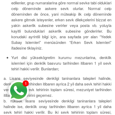
edilenler, grup numaralarina göre normal sevke tabi olduklari
celp döneminde askere sevk olurlar. Normal celp
döneminden de önce, yani müteakip ilk celp döneminde
askere gitmek isteyenler, erken sevk dilekçelerini bizzat en
yakin askerlik subesine verirler veya posta vb. yoluyla
kayitli bulunduklari askerlik subesine gönderirler. Bu
konudaki ayrintili bilgi için, ana sayfada yer alan “Yedek
Subay Islemleri” menüsünden “Erken Sevk Islemleri”
ifadesine tiklayiniz.
Yurt disi yüksekögretim kurumu mezunlarina, denklik
islemleri için denklik basvuru tarihinden itibaren 1 yil sevk
tehiri hakki verilir. Bunlardan;
a. Lisans seviyesinde denkligi taninanlara talepleri halinde,
1
denklik onay tarihinden itibaren ayrica 2 yil daha sevk tehiri hakki
verilir. Bu iki sevk tehirinin toplam süresi, mezuniyet tarihinden
itibaren 3 yil sinirini geçemez.
b. Yüksek lisans seviyesinde denkligi taninanlara talepleri
halinde ise, denklik onay tarihinden itibaren ayrica 1 yil daha
sevk tehiri hakki verilir. Bu iki sevk tehirinin toplam süresi,