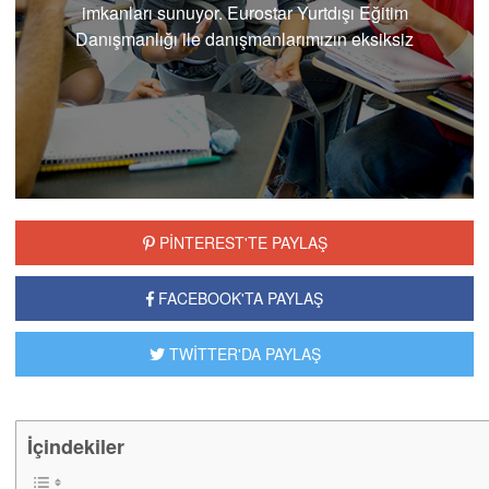
imkanları sunuyor. Eurostar Yurtdışı Eğitim
Danışmanlığı ile danışmanlarımızın eksiksiz
destekleri, rehberliği..
PİNTEREST'TE PAYLAŞ
FACEBOOK'TA PAYLAŞ
TWİTTER'DA PAYLAŞ
İçindekiler