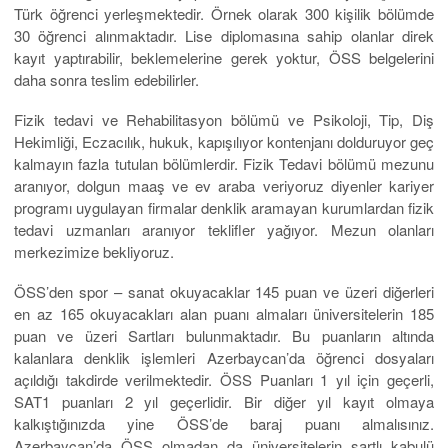
Türk öğrenci yerleşmektedir. Örnek olarak 300 kişilik bölümde
30 öğrenci alınmaktadır. Lise diplomasına sahip olanlar direk
kayıt yaptırabilir, beklemelerine gerek yoktur, ÖSS belgelerini
daha sonra teslim edebilirler.
Fizik tedavi ve Rehabilitasyon bölümü ve Psikoloji, Tip, Diş
Hekimliği, Eczacılık, hukuk, kapışılıyor kontenjanı dolduruyor geç
kalmayın fazla tutulan bölümlerdir. Fizik Tedavi bölümü mezunu
aranıyor, dolgun maaş ve ev araba veriyoruz diyenler kariyer
programı uygulayan firmalar denklik aramayan kurumlardan fizik
tedavi uzmanları aranıyor teklifler yağıyor. Mezun olanları
merkezimize bekliyoruz.
ÖSS’den spor – sanat okuyacaklar 145 puan ve üzeri diğerleri
en az 165 okuyacakları alan puanı almaları üniversitelerin 185
puan ve üzeri Sartları bulunmaktadır. Bu puanların altında
kalanlara denklik işlemleri Azerbaycan’da öğrenci dosyaları
açıldığı takdirde verilmektedir. ÖSS Puanları 1 yıl için geçerli,
SAT1 puanları 2 yıl geçerlidir. Bir diğer yıl kayıt olmaya
kalkıştığınızda yine ÖSS’de baraj puanı almalısınız.
Azerbaycan’da ÖSS olmadan da üniversitelerin şartlı kabulü