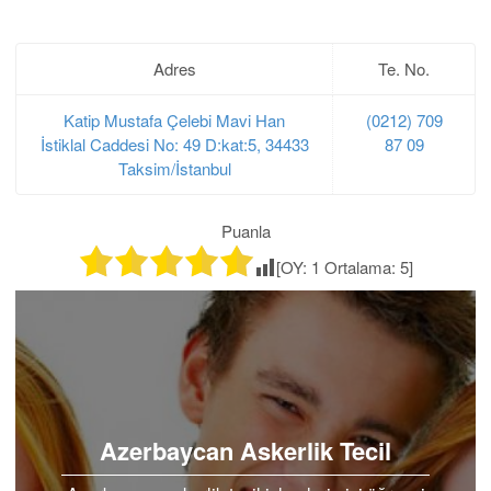
Adres
Te. No.
Katip Mustafa Çelebi Mavi Han
(0212) 709
İstiklal Caddesi No: 49 D:kat:5, 34433
87 09
Taksim/İstanbul
Puanla
[OY:
1
Ortalama:
5
]
Azerbaycan Askerlik Tecil