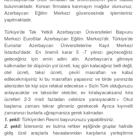
bulunmaktadır. Korsan firmalara kanmayın mağdur olursunuz.
Azerbaycan Eğitim Merkezi güvencesinde işlemleriniz
yapılmaktadır.
Türkiye’de Tek Yetkili Azerbaycan Üniversiteleri Başvuru
Merkezi EuroStar Azerbaycan Eğitim Merkezi’dir. Türkiye’de
Eurostar Azerbaycan Üniversitelerine Kayıt Merkezi
İstanbul’dadır. En önemli karar 5 -7 yılınızı geçireceğiniz
geleceğiniz için emin adim atin. Azerbaycan’a gitmeye
kalkmadan bir düşünün yol ücreti, kaç gün kalacağınız belli değil,
otel ücreti, taksi ücreti, çeviri masrafları ve kabul
edilecekmişsiniz ki bu masrafları yapasınız ve birde yanınızda
ailenizden bir kişi size refakat edecekse + Sizin Türk olduğunuzu
anlayacaklar ve taksiciler otelciler, ev kiralayacaksanız kira
ücretleri 2-3 misli fazladan cebinize yansıyacaktır.+ Okul
başlama zamanı tekrar gitmeniz gerekecek Ayrıca kıymetli
zamanınızı bunlarla uğraşmanıza gerek kalmadan
1. şekil:
Türkiye’den Resmi başvurunuzu yapabilirsiniz.
2. şekil:
İsterseniz ev bulma rehber eşliğinde gruplar halinde
gidiş özel araçlarla havaalanından karşılama yerleştirme