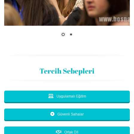
Tercih Sebepleri
Uygulamalı Eğitim
Güvenli Sahalar
Ortak Dil