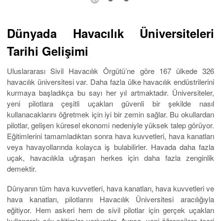
Dünyada Havacılık Üniversiteleri
Tarihi Gelişimi
Uluslararası Sivil Havacılık Örgütü’ne göre 167 ülkede 326
havacılık üniversitesi var. Daha fazla ülke havacılık endüstrilerini
kurmaya başladıkça bu sayı her yıl artmaktadır. Üniversiteler,
yeni pilotlara çeşitli uçakları güvenli bir şekilde nasıl
kullanacaklarını öğretmek için iyi bir zemin sağlar. Bu okullardan
pilotlar, gelişen küresel ekonomi nedeniyle yüksek talep görüyor.
Eğitimlerini tamamladıktan sonra hava kuvvetleri, hava kanatları
veya havayollarında kolayca iş bulabilirler. Havada daha fazla
uçak, havacılıkla uğraşan herkes için daha fazla zenginlik
demektir.
Dünyanın tüm hava kuvvetleri, hava kanatları, hava kuvvetleri ve
hava kanatları, pilotlarını Havacılık Üniversitesi aracılığıyla
eğitiyor. Hem askeri hem de sivil pilotlar için gerçek uçakları
kullanarak sıkı eğitimler veriyorlar. Ayrıca, yeni öğrencilere teori