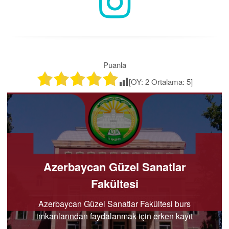
Puanla
[OY:
2
Ortalama:
5
]
Azerbaycan Güzel Sanatlar
Fakültesi
Azerbaycan Güzel Sanatlar Fakültesi burs
imkanlarından faydalanmak için erken kayıt
fırsatlarını kaçırmayın hemen bilgi alın