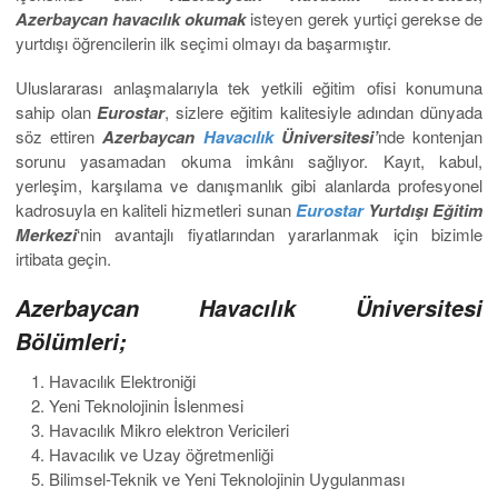
Azerbaycan havacılık okumak
isteyen gerek yurtiçi gerekse de
yurtdışı öğrencilerin ilk seçimi olmayı da başarmıştır.
Uluslararası anlaşmalarıyla tek yetkili eğitim ofisi konumuna
sahip olan
Eurostar
, sizlere eğitim kalitesiyle adından dünyada
söz ettiren
Azerbaycan
Havacılık
Üniversitesi’
nde kontenjan
sorunu yasamadan okuma imkânı sağlıyor. Kayıt, kabul,
yerleşim, karşılama ve danışmanlık gibi alanlarda profesyonel
kadrosuyla en kaliteli hizmetleri sunan
Eurostar
Yurtdışı Eğitim
Merkezi
‘nin avantajlı fiyatlarından yararlanmak için bizimle
irtibata geçin.
Azerbaycan Havacılık Üniversitesi
Bölümleri;
Havacılık Elektroniği
Yeni Teknolojinin İslenmesi
Havacılık Mikro elektron Vericileri
Havacılık ve Uzay öğretmenliği
Bilimsel-Teknik ve Yeni Teknolojinin Uygulanması