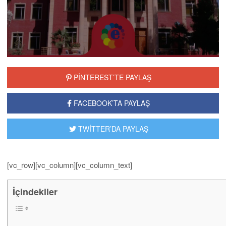
PİNTEREST’TE PAYLAŞ
FACEBOOK’TA PAYLAŞ
TWİTTER’DA PAYLAŞ
[vc_row][vc_column][vc_column_text]
İçindekiler