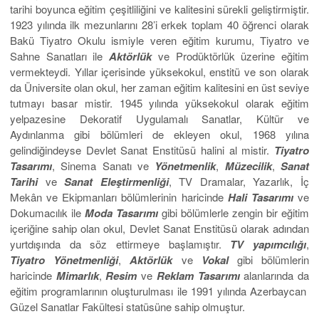
tarihi boyunca eğitim çeşitliliğini ve kalitesini sürekli geliştirmiştir.
1923 yılında ilk mezunlarını 28’i erkek toplam 40 öğrenci olarak
Bakü Tiyatro Okulu ismiyle veren eğitim kurumu, Tiyatro ve
Sahne Sanatları ile
Aktörlük
ve Prodüktörlük üzerine eğitim
vermekteydi. Yıllar içerisinde yüksekokul, enstitü ve son olarak
da Üniversite olan okul, her zaman eğitim kalitesini en üst seviye
tutmayı basar mistir. 1945 yılında yüksekokul olarak eğitim
yelpazesine Dekoratif Uygulamalı Sanatlar, Kültür ve
Aydınlanma gibi bölümleri de ekleyen okul, 1968 yılına
gelindiğindeyse Devlet Sanat Enstitüsü halini al mistir.
Tiyatro
Tasarımı
, Sinema Sanatı ve
Yönetmenlik
,
Müzecilik
,
Sanat
Tarihi
ve
Sanat Eleştirmenliği
, TV Dramalar, Yazarlık, İç
Mekân ve Ekipmanları bölümlerinin haricinde
Hali Tasarımı
ve
Dokumacılık ile
Moda Tasarımı
gibi bölümlerle zengin bir eğitim
içeriğine sahip olan okul, Devlet Sanat Enstitüsü olarak adından
yurtdışında da söz ettirmeye başlamıştır.
TV yapımcılığı
,
Tiyatro Yönetmenliği
,
Aktörlük
ve
Vokal
gibi bölümlerin
haricinde
Mimarlık
,
Resim
ve
Reklam Tasarımı
alanlarında da
eğitim programlarının oluşturulması ile 1991 yılında Azerbaycan
Güzel Sanatlar Fakültesi statüsüne sahip olmuştur.