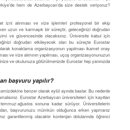
ürkiye’de hem de Azerbaycan’da size destek veriyoruz?
t izni alınması ve vize işlemleri profesyonel bir ekip
ken uzun ve karmaşık bir süreçtir, geleceğinizi doğrudan
imi ve güvencesinde olacaksınız. Üniversite kabul için
ceğinizi doğrudan etkileyecek olan bu süreçte Eurostar
isi olarak konaklama organizasyonun yapılması ikamet onay
anması ve vize alımının yapılması, uçuş organizasyonunuzun
vinize ve okulunuza götürülmenizde Eurostar hep yanınızda
an başvuru yapılır?
kemizdekine benzer olarak eylül ayında baslar. Bu nedenle
lısınız. Eurostar Azerbaycan üniversiteleri için kayıtları
r temmuz-ağustos sonuna kadar sürüyor. Üniversitelerin
duğundan, başvurunuzu mümkün olduğunca erken yapmanız
nız garantilenmiş olacaktır kontenjan dolularında öğrenci