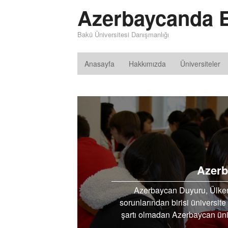
Azerbaycanda E
Bakü Üniversitesi Danışmanlığı
Anasayfa
Hakkımızda
Üniversiteler
Azerb
Azerbaycan Duyuru, Ülkem
sorunlarından birisi üniversi
şartı olmadan Azerbaycan üni
Azerbaycan devlet üniversitel