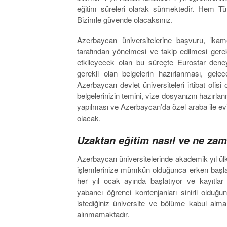
eğitim süreleri olarak sürmektedir. Hem T
Bizimle güvende olacaksınız.
Azerbaycan üniversitelerine başvuru, ikame
tarafından yönelmesi ve takip edilmesi gere
etkileyecek olan bu süreçte Eurostar deney
gerekli olan belgelerin hazırlanması, gele
Azerbaycan devlet üniversiteleri irtibat of
belgelerinizin temini, vize dosyanızın hazırl
yapılması ve Azerbaycan’da özel araba ile e
olacak.
Uzaktan eğitim nasıl ve ne zam
Azerbaycan üniversitelerinde akademik yıl ül
işlemlerinize mümkün olduğunca erken başlama
her yıl ocak ayında başlatıyor ve kayıtla
yabancı öğrenci kontenjanları sinirli ol
istediğiniz üniversite ve bölüme kabul alma
alınmamaktadır.