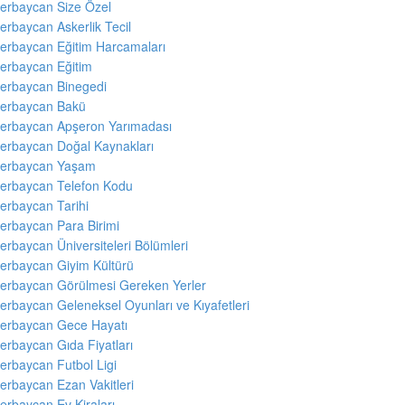
erbaycan Size Özel
erbaycan Askerlik Tecil
erbaycan Eğitim Harcamaları
erbaycan Eğitim
erbaycan Binegedi
erbaycan Bakü
erbaycan Apşeron Yarımadası
erbaycan Doğal Kaynakları
erbaycan Yaşam
erbaycan Telefon Kodu
erbaycan Tarihi
erbaycan Para Birimi
erbaycan Üniversiteleri Bölümleri
erbaycan Giyim Kültürü
erbaycan Görülmesi Gereken Yerler
erbaycan Geleneksel Oyunları ve Kıyafetleri
erbaycan Gece Hayatı
erbaycan Gıda Fiyatları
erbaycan Futbol Ligi
erbaycan Ezan Vakitleri
erbaycan Ev Kiraları