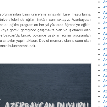
Az
Az
Az
orunlarından birisi üniversite sınavıdır. Lise mezunlarına
Az
versitelerinde eğitim imkânı sunmaktayız. Azerbaycan
Az
zaktan eğitim programları her yıl yüzlerce öğrenciye eğitim
Az
 veya görevi gereğince çalışmakta olan ve işletmeci olan
Az
 Azerbaycan’da birçok bölümde uzaktan eğitim programları
Az
u sınavlar yapılmaktadır. Devlet memuru olan ısıdamı olan
Az
ş sınırı bulunmamaktadır.
Az
Az
Az
Az
Az
Az
Az
Az
Az
Az
Az
Az