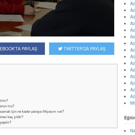
Az
r yıl yüzlerce öğrenciye...
Az
Az
Az
Az
Az
Az
EBOOK'TA PAYLAŞ
TWİTTER'DA PAYLAŞ
Az
Az
Az
Az
Az
Az
Az
Az
lirim?
Mi
sorun mu?
samak için ne kadar paraya ihtiyacım var?
resi kaç yıldır?
Eğiti
yapılır?
Na