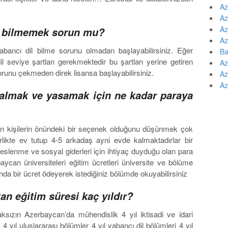
Az
Az
Az
il bilmemek sorun mu?
Az
yabancı dil bilme sorunu olmadan başlayabilirsiniz. Eğer
Ba
l seviye şartları gerekmektedir bu şartları yerine getiren
Az
 sorunu çekmeden direk lisansa başlayabilirsiniz.
Az
Az
 almak ve yasamak için ne kadar paraya
in kişilerin önündeki bir seçenek olduğunu düşünmek çok
irlikte ev tutup 4-5 arkadaş ayni evde kalmaktadırlar bir
eslenme ve sosyal giderleri için ihtiyaç duyduğu olan para
ycan üniversiteleri eğitim ücretleri üniversite ve bölüme
nda bir ücret ödeyerek istediğiniz bölümde okuyabilirsiniz
an eğitim süresi kaç yıldır?
ksızın Azerbaycan’da mühendislik 4 yıl iktisadi ve idari
 4 yıl uluslararası bölümler 4 yıl yabancı dil bölümleri 4 yıl