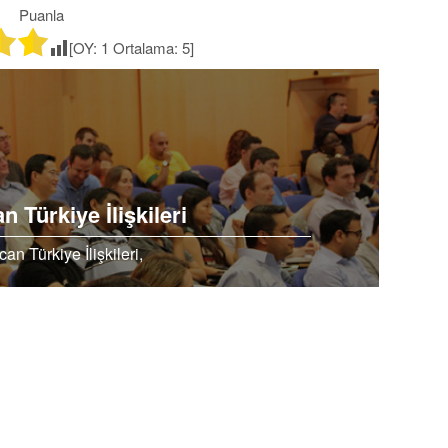
Puanla
[OY:
1
Ortalama:
5
]
 Türkiye İlişkileri
an Türkiye İlişkileri,