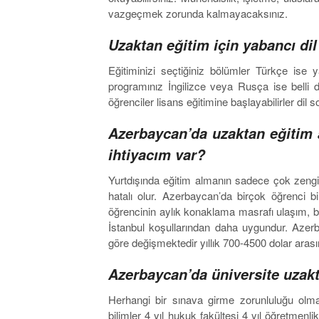
vazgeçmek zorunda kalmayacaksınız.
Uzaktan eğitim için yabancı d
Eğitiminizi seçtiğiniz bölümler Türkçe ise 
programınız İngilizce veya Rusça ise belli di
öğrenciler lisans eğitimine başlayabilirler dil
Azerbaycan’da uzaktan eğitim
ihtiyacım var?
Yurtdışında eğitim almanın sadece çok zeng
hatalı olur. Azerbaycan’da birçok öğrenci b
öğrencinin aylık konaklama masrafı ulaşım, b
İstanbul koşullarından daha uygundur. Azerba
göre değişmektedir yıllık 700-4500 dolar arası
Azerbaycan’da üniversite uzakt
Herhangi bir sınava girme zorunluluğu olma
bilimler 4 yıl hukuk fakültesi 4 yıl öğretmenlik