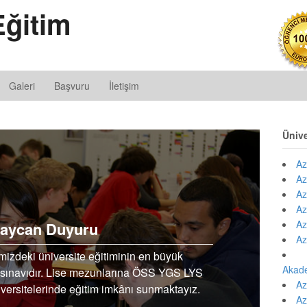
ğitim
Galeri
Başvuru
İletişim
Ünive
Az
Az
Az
Az
Az
aycan Duyuru
Az
izdeki üniversite eğitiminin en büyük
Akad
te sınavıdır. Lise mezunlarına ÖSS YGS LYS
Az
versitelerinde eğitim imkânı sunmaktayız.
Az
erinde 4 yıllık bölümlerde uzaktan eğitim