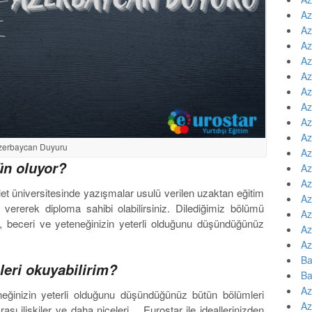
Az
Az
Az
Az
Az
Az
Az
Az
Az
zerbaycan Duyuru
Az
ün oluyor?
Az
Az
let üniversitesinde yazışmalar usulü verilen uzaktan eğitim
Az
 vererek diploma sahibi olabilirsiniz. Dilediğimiz bölümü
Az
i, beceri ve yeteneğinizin yeterli olduğunu düşündüğünüz
Az
Az
Ba
leri okuyabilirim?
Ba
Az
neğinizin yeterli olduğunu düşündüğünüz bütün bölümleri
Az
rası ilişkiler ve daha niceleri… Eurostar ile ideallerinizden